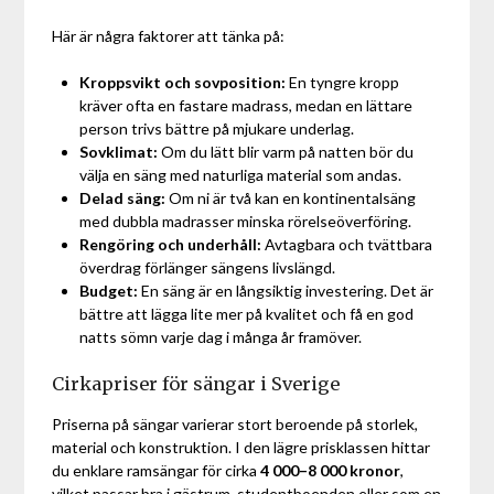
Här är några faktorer att tänka på:
Kroppsvikt och sovposition:
En tyngre kropp
kräver ofta en fastare madrass, medan en lättare
person trivs bättre på mjukare underlag.
Sovklimat:
Om du lätt blir varm på natten bör du
välja en säng med naturliga material som andas.
Delad säng:
Om ni är två kan en kontinentalsäng
med dubbla madrasser minska rörelseöverföring.
Rengöring och underhåll:
Avtagbara och tvättbara
överdrag förlänger sängens livslängd.
Budget:
En säng är en långsiktig investering. Det är
bättre att lägga lite mer på kvalitet och få en god
natts sömn varje dag i många år framöver.
Cirkapriser för sängar i Sverige
Priserna på sängar varierar stort beroende på storlek,
material och konstruktion. I den lägre prisklassen hittar
du enklare ramsängar för cirka
4 000–8 000 kronor
,
vilket passar bra i gästrum, studentboenden eller som en