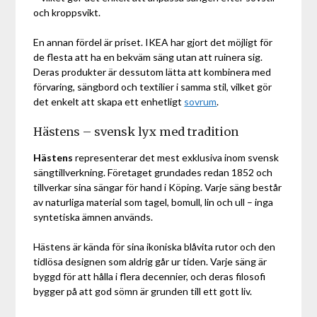
och kroppsvikt.
En annan fördel är priset. IKEA har gjort det möjligt för
de flesta att ha en bekväm säng utan att ruinera sig.
Deras produkter är dessutom lätta att kombinera med
förvaring, sängbord och textilier i samma stil, vilket gör
det enkelt att skapa ett enhetligt
sovrum
.
Hästens – svensk lyx med tradition
Hästens
representerar det mest exklusiva inom svensk
sängtillverkning. Företaget grundades redan 1852 och
tillverkar sina sängar för hand i Köping. Varje säng består
av naturliga material som tagel, bomull, lin och ull – inga
syntetiska ämnen används.
Hästens är kända för sina ikoniska blåvita rutor och den
tidlösa designen som aldrig går ur tiden. Varje säng är
byggd för att hålla i flera decennier, och deras filosofi
bygger på att god sömn är grunden till ett gott liv.