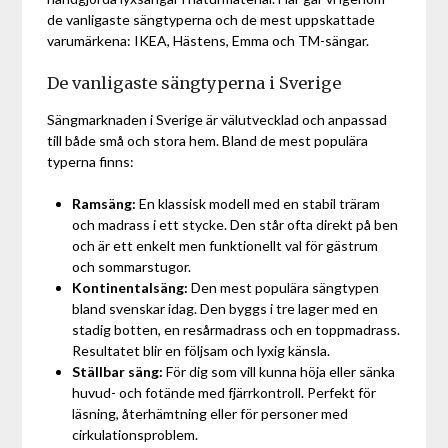
de vanligaste sängtyperna och de mest uppskattade
varumärkena: IKEA, Hästens, Emma och TM-sängar.
De vanligaste sängtyperna i Sverige
Sängmarknaden i Sverige är välutvecklad och anpassad
till både små och stora hem. Bland de mest populära
typerna finns:
Ramsäng:
En klassisk modell med en stabil träram
och madrass i ett stycke. Den står ofta direkt på ben
och är ett enkelt men funktionellt val för gästrum
och sommarstugor.
Kontinentalsäng:
Den mest populära sängtypen
bland svenskar idag. Den byggs i tre lager med en
stadig botten, en resårmadrass och en toppmadrass.
Resultatet blir en följsam och lyxig känsla.
Ställbar säng:
För dig som vill kunna höja eller sänka
huvud- och fotände med fjärrkontroll. Perfekt för
läsning, återhämtning eller för personer med
cirkulationsproblem.