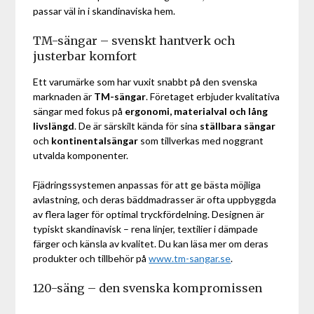
passar väl in i skandinaviska hem.
TM-sängar – svenskt hantverk och
justerbar komfort
Ett varumärke som har vuxit snabbt på den svenska
marknaden är
TM-sängar
. Företaget erbjuder kvalitativa
sängar med fokus på
ergonomi, materialval och lång
livslängd
. De är särskilt kända för sina
ställbara sängar
och
kontinentalsängar
som tillverkas med noggrant
utvalda komponenter.
Fjädringssystemen anpassas för att ge bästa möjliga
avlastning, och deras bäddmadrasser är ofta uppbyggda
av flera lager för optimal tryckfördelning. Designen är
typiskt skandinavisk – rena linjer, textilier i dämpade
färger och känsla av kvalitet. Du kan läsa mer om deras
produkter och tillbehör på
www.tm-sangar.se
.
120-säng – den svenska kompromissen