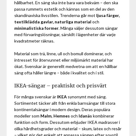
hållbarhet. En säng ska inte bara vara bekväm – den ska
passa rummets estetik och kännas som en del av den
skandinaviska livsstilen. Trenderna går mot
ljusa färger,
textilklädda gavlar, naturliga material
och
minimalistiska former
. Många väljer dessutom sängar
med förvaringslösningar, särskilt i lägenheter där varje
kvadratmeter räknas.
Material som trä, linne, ull och bomull dominerar, och
intresset för återvunnet eller miljömärkt material har
ökat. Svenskar är generellt medvetna om att en hållbar
säng ofta håller längre – både i kvalitet och i stil.
IKEA-sängar – praktiskt och prisvärt
För många svenskar är
IKEA
synonymt med säng.
Sortimentet täcker allt från enkla barnsängar till stora
kontinentalsängar i modern design. Deras populära
modeller som
Malm
,
Hemnes
och
Idanäs
kombinerar
funktion och form. Dessutom erbjuder IKEA madrasser i
olika hårdhetsgrader och material – skum, latex och resår
– vilket gör det enkelt att anpassa sängen efter sovstil