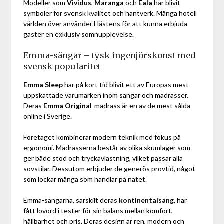
Modeller som
Vividus
,
Maranga
och
Eala
har blivit
symboler för svensk kvalitet och hantverk. Många hotell
världen över använder Hästens för att kunna erbjuda
gäster en exklusiv sömnupplevelse.
Emma-sängar – tysk ingenjörskonst med
svensk popularitet
Emma Sleep
har på kort tid blivit ett av Europas mest
uppskattade varumärken inom sängar och madrasser.
Deras
Emma Original
-madrass är en av de mest sålda
online i Sverige.
Företaget kombinerar modern teknik med fokus på
ergonomi. Madrasserna består av olika skumlager som
ger både stöd och tryckavlastning, vilket passar alla
sovstilar. Dessutom erbjuder de generös provtid, något
som lockar många som handlar på nätet.
Emma-sängarna, särskilt deras
kontinentalsäng
, har
fått lovord i tester för sin balans mellan komfort,
hållbarhet och pris. Deras design är ren, modern och