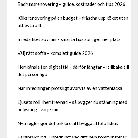
Badrumsrenovering – guide, kostnader och tips 2026
Köksrenovering på en budget – fräscha upp köket utan
att byta allt
Inreda litet sovrum – smarta tips som ger mer plats
Välj rätt soffa – komplett guide 2026
Hemkänsla i en digital tid – därför längtar vi tillbaka till
det personliga
När inredningen plötsligt avbryts av en vattenläcka
Ljusets roll i hemtrevnad – så bygger du stämning med
belysning i varje rum
Nya regler gör det enklare att bygga attefallshus
Färgpsykologi i inredning: vad ditt hem kommunicerar